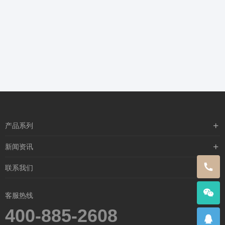
产品系列
含漱类
新闻资讯
喷雾类
行业新闻
联系我们
闪护零感
公司新闻
关于我们
客服热线
媒体新闻
联系我们
400-885-2608
常见问题