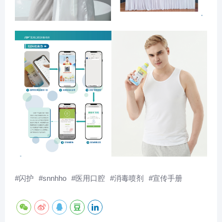
#
闪护
#
snnhho
#
医用口腔
#
消毒喷剂
#
宣传手册