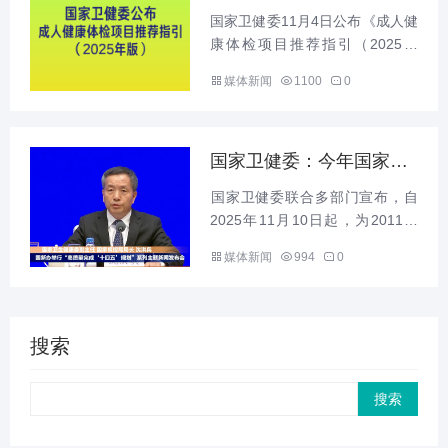
体检“新国标”
国家卫健委11月4日公布《成人健
康体检项目推荐指引（2025年
版）》，旨在进一步规范健康体
媒体新闻
1100
0
检行为，维护受检者健康权益。
根据指引，健康体检是指通过医
学手段和方法对受检者进行身体
检查，了解受检者健康状况、...
国家卫健委：今年国家将
推出面向适龄女生HPV疫
‌国家卫健委联合多部门宣布，自
苗接种服务
2025年11月10日起，为2011年
11月10日以后出生的满13周岁女
媒体新闻
994
0
孩免费接种2剂次双价HPV疫苗‌
（间隔6个月），目标人群为适龄
女生。...
搜索
Search