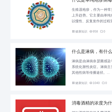
生殖器疱疹，作为一种常
上升趋势。它主要由单纯
以慢性、反复发作的过程呈
健康知识
958
0
什么是淋病，有什
淋病是由淋病奈瑟菌感染
系统化脓性炎症。淋病主
其他性病等传播途径。...
健康知识
1040
0
消毒酒精的浓度为什么