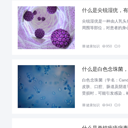
什么是尖锐湿疣，
尖锐湿疣是一种由人乳头
周围等部位，对患者的身心
健康知识
950
0
什么是白色念珠菌
白色念珠菌（学名：Cand
皮肤、口腔、肠道及阴道
受损时，可能引发感染，称为
健康知识
943
0
什么是单纯疱疹病