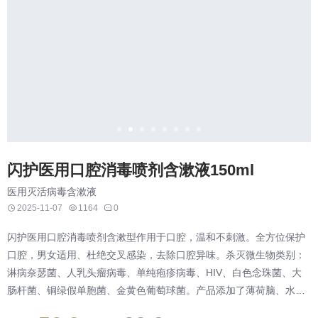
闪护医用口腔消毒喷剂含漱液150ml
医用灭活病毒含漱液
2025-11-07
1164
0
闪护医用口腔消毒喷剂含漱型作用于口腔，温和不刺激。全方位保护
口腔，男女适用、杜绝交叉感染，去除口腔异味。杀灭微生物类别：
淋病奈瑟菌、人乳头瘤病毒、单纯疱疹病毒、HIV、白色念珠菌、大
肠杆菌、铜绿假单胞菌、金黄色葡萄球菌。产品添加了薄荷脑、水溶
性薄荷油，在灭活病毒，杀灭细菌的同时，瞬间去除口腔异味，清新