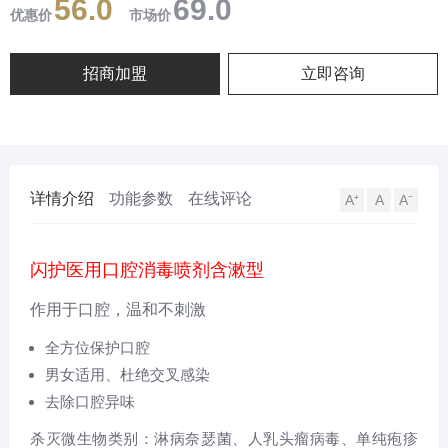
56.0
69.0
口气。...
优惠价
市场价
招商加盟
立即咨询
详情介绍
功能参数
在线评论
A⁺
A
A⁻
闪护医用口腔消毒喷剂含漱型
作用于口腔，温和不刺激
全方位保护口腔
男女适用、杜绝交叉感染
去除口腔异味
杀灭微生物类别：淋病奈瑟菌、人乳头瘤病毒、单纯疱疹